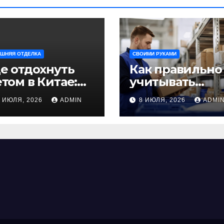
ШНЯЯ ОТДЕЛКА
СВОИМИ РУКАМИ
е отдохнуть
Как правильно
том в Китае:
учитывать
учшие
рабочее время
9 ИЮЛЯ, 2026
ADMIN
8 ИЮЛЯ, 2026
ADMI
аправления
сотрудников:
ля
советы для
езабываемого
бизнеса
утешествия