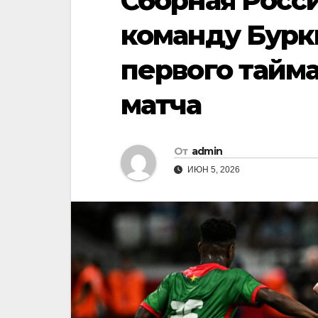
Сборная Росс
команду Бурк
первого тайм
матча
От
admin
ИЮН 5, 2026