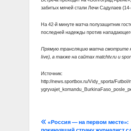
забитых мячей стали Лечи Садулаев (14‑
На 42‑й минуте матча полузащитник гос
последней надежды против нападающег
Прямую трансляцию матча смотрите н
live), а также на сайтах matchtv.ru и spor
Источник:
http://news.sportbox.ru/Vidy_sporta/Futb
ygryvajet_komandu_BurkinaFaso_posle_p
Навигация
«Россия — на первом месте»:
покинувший страну журналист с