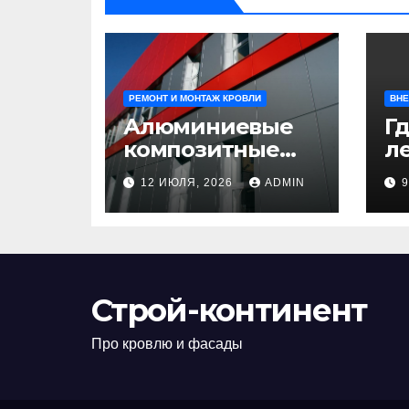
РЕМОНТ И МОНТАЖ КРОВЛИ
ВНЕ
Алюминиевые
Гд
композитные
ле
панели:
л
12 ИЮЛЯ, 2026
ADMIN
универсальное
н
решение для
д
современного
н
строительства и
п
дизайна
Строй-континент
Про кровлю и фасады