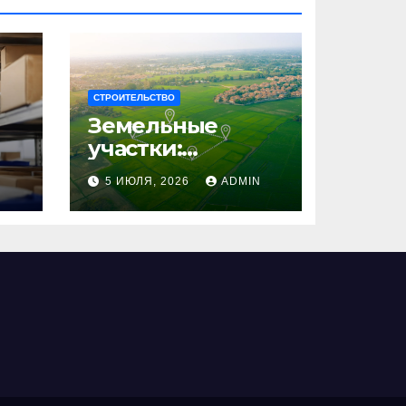
СТРОИТЕЛЬСТВО
Земельные
участки:
правовые
N
5 ИЮЛЯ, 2026
ADMIN
аспекты, виды и
возможности
использования