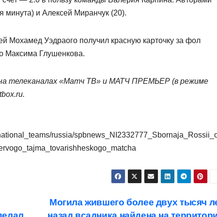
я минута) и Алексей Миранчук (20).
тей Мохамед Уэдраого получил красную карточку за фол
о Максима Глушенкова.
а телеканалах «Матч ТВ» и МАТЧ ПРЕМЬЕР (в режиме
tbox.ru.
ol/national_teams/russia/spbnews_NI2332777_Sbornaja_Rossii_
ervogo_tajma_tovarishheskogo_matcha
Могила жившего более двух тысяч л
делал
назад всадника найдена на территор