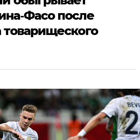
ии обыгрывает
ина‑Фасо после
а товарищеского