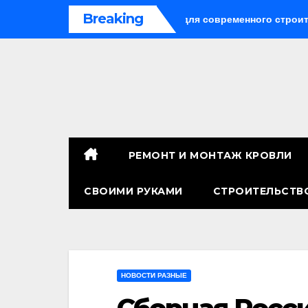
Перейти
Breaking
сальное решение для современного строительства и дизайн
к
содержимому
РЕМОНТ И МОНТАЖ КРОВЛИ
СВОИМИ РУКАМИ
СТРОИТЕЛЬСТВ
НОВОСТИ РАЗНЫЕ