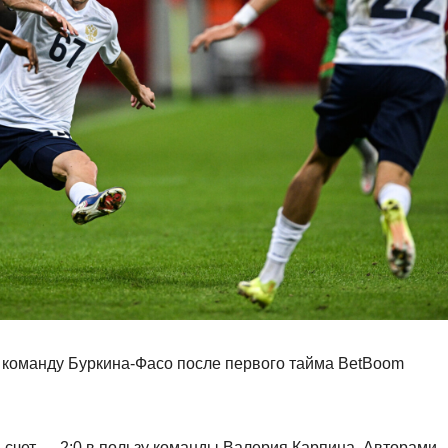
 команду Буркина‑Фасо после первого тайма BetBoom
 счет — 2:0 в пользу команды Валерия Карпина. Авторами