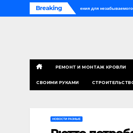
Перейти
Breaking
в Китае: лучшие направления для незабываемого путешествия
к
содержимому
РЕМОНТ И МОНТАЖ КРОВЛИ
СВОИМИ РУКАМИ
СТРОИТЕЛЬСТВ
НОВОСТИ РАЗНЫЕ