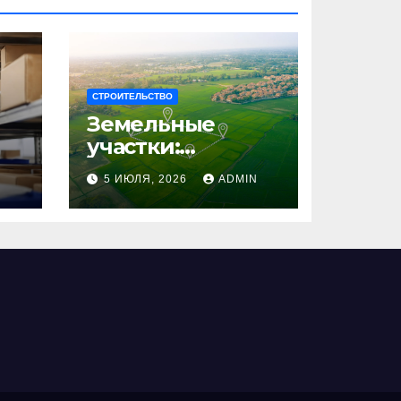
СТРОИТЕЛЬСТВО
Земельные
участки:
правовые
N
5 ИЮЛЯ, 2026
ADMIN
аспекты, виды и
возможности
использования