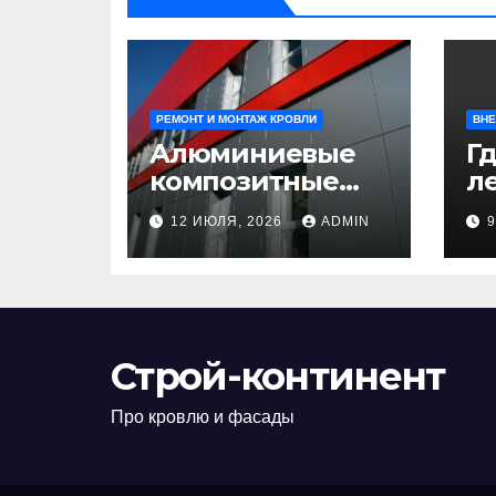
РЕМОНТ И МОНТАЖ КРОВЛИ
ВНЕ
Алюминиевые
Гд
композитные
ле
панели:
л
12 ИЮЛЯ, 2026
ADMIN
универсальное
н
решение для
д
современного
н
строительства и
п
дизайна
Строй-континент
Про кровлю и фасады