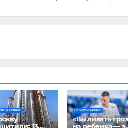
ОСТИ РАЗНЫЕ
НОВОСТИ РАЗНЫЕ
оскву
«Выливать гря
щитили: 13
на ребенка — э