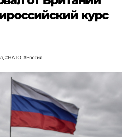
овал от Британии
тироссийский курс
л
,
#НАТО
,
#Россия