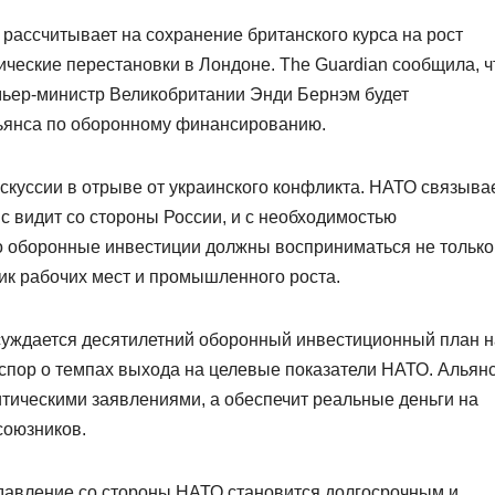
 рассчитывает на сохранение британского курса на рост
ческие перестановки в Лондоне. The Guardian сообщила, ч
мьер-министр Великобритании Энди Бернэм будет
ьянса по оборонному финансированию.
искуссии в отрыве от украинского конфликта. НАТО связыва
нс видит со стороны России, и с необходимостью
то оборонные инвестиции должны восприниматься не только
ник рабочих мест и промышленного роста.
суждается десятилетний оборонный инвестиционный план н
 спор о темпах выхода на целевые показатели НАТО. Альян
итическими заявлениями, а обеспечит реальные деньги на
союзников.
о давление со стороны НАТО становится долгосрочным и