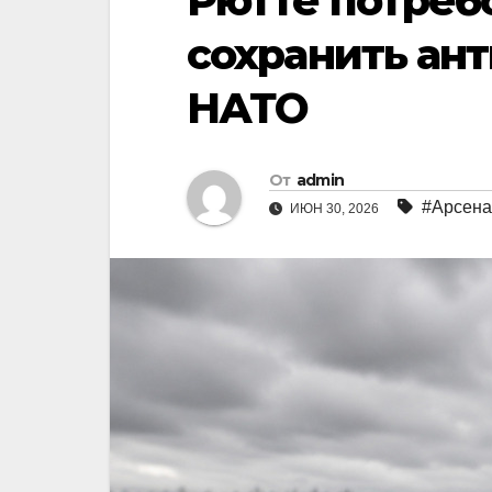
Рютте потреб
сохранить ан
НАТО
От
admin
#Арсена
ИЮН 30, 2026