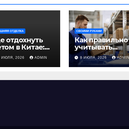
ШНЯЯ ОТДЕЛКА
СВОИМИ РУКАМИ
е отдохнуть
Как правильно
том в Китае:
учитывать
учшие
рабочее время
9 ИЮЛЯ, 2026
ADMIN
8 ИЮЛЯ, 2026
ADMI
аправления
сотрудников:
ля
советы для
езабываемого
бизнеса
утешествия