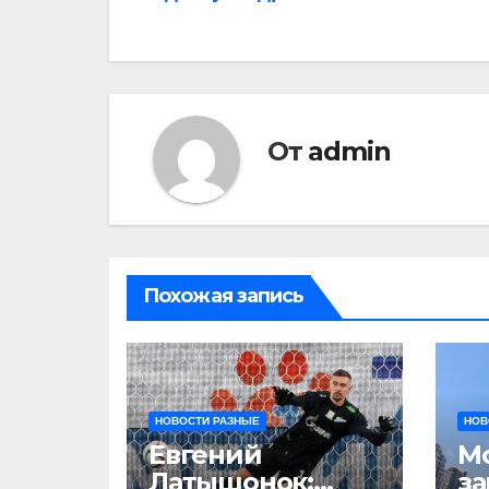
по
записям
От
admin
Похожая запись
НОВОСТИ РАЗНЫЕ
НОВ
Евгений
М
Латышонок:
за