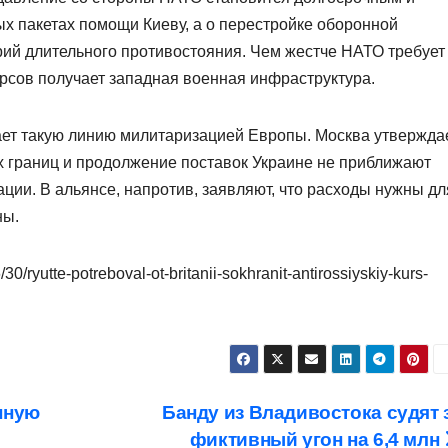
ых пакетах помощи Киеву, а о перестройке оборонной
рий длительного противостояния. Чем жестче НАТО требует
урсов получает западная военная инфраструктура.
ет такую линию милитаризацией Европы. Москва утверждае
х границ и продолжение поставок Украине не приближают
ции. В альянсе, напротив, заявляют, что расходы нужны дл
ны.
30/ryutte-potreboval-ot-britanii-sokhranit-antirossiyskiy-kurs-
пную
Банду из Владивостока судят 
фиктивный угон на 6,4 млн