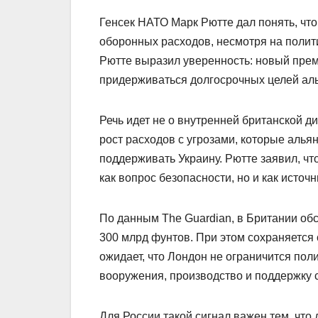
Генсек НАТО Марк Рютте дал понять, что
оборонных расходов, несмотря на полити
Рютте выразил уверенность: новый пре
придерживаться долгосрочных целей ал
Речь идет не о внутренней британской д
рост расходов с угрозами, которые алья
поддерживать Украину. Рютте заявил, ч
как вопрос безопасности, но и как источ
По данным The Guardian, в Британии об
300 млрд фунтов. При этом сохраняется
ожидает, что Лондон не ограничится пол
вооружения, производство и поддержку 
Для России такой сигнал важен тем, чт