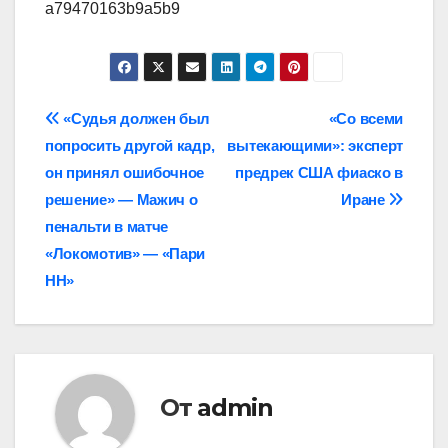
a79470163b9a5b9
Навигация
«Судья должен был
«Со всеми
попросить другой кадр,
вытекающими»: эксперт
по
он принял ошибочное
предрек США фиаско в
записям
решение» — Мажич о
Иране
пенальти в матче
«Локомотив» — «Пари
НН»
От
admin