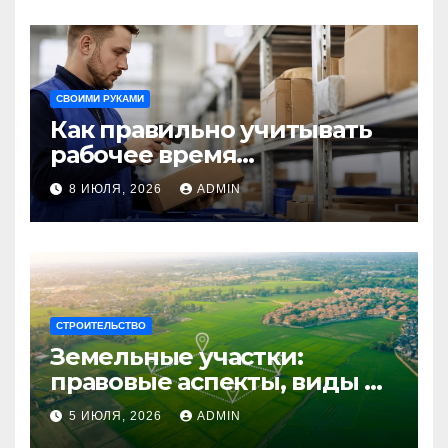
путешествия
СВОИМИ РУКАМИ
Как правильно учитывать
рабочее время
сотрудников: советы для
8 ИЮЛЯ, 2026
ADMIN
бизнеса
СТРОИТЕЛЬСТВО
Земельные участки:
правовые аспекты, виды и
возможности
5 ИЮЛЯ, 2026
ADMIN
использования