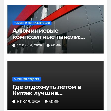
РЕМОНТ И МОНТАЖ КРОВЛИ
Алюминиевые
композитные панели:
универсальное решение
12 ИЮЛЯ, 2026
ADMIN
для современного
строительства и дизайна
ВНЕШНЯЯ ОТДЕЛКА
Где отдохнуть летом в
Китае: лучшие
направления для
9 ИЮЛЯ, 2026
ADMIN
незабываемого