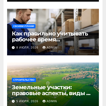
путешествия
СВОИМИ РУКАМИ
Как правильно учитывать
рабочее время
сотрудников: советы для
8 ИЮЛЯ, 2026
ADMIN
бизнеса
СТРОИТЕЛЬСТВО
Земельные участки:
правовые аспекты, виды и
возможности
5 ИЮЛЯ, 2026
ADMIN
использования