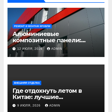
РЕМОНТ И МОНТАЖ КРОВЛИ
Алюминиевые
композитные панели:
универсальное решение
12 ИЮЛЯ, 2026
ADMIN
для современного
строительства и дизайна
ВНЕШНЯЯ ОТДЕЛКА
Где отдохнуть летом в
Китае: лучшие
направления для
9 ИЮЛЯ, 2026
ADMIN
незабываемого