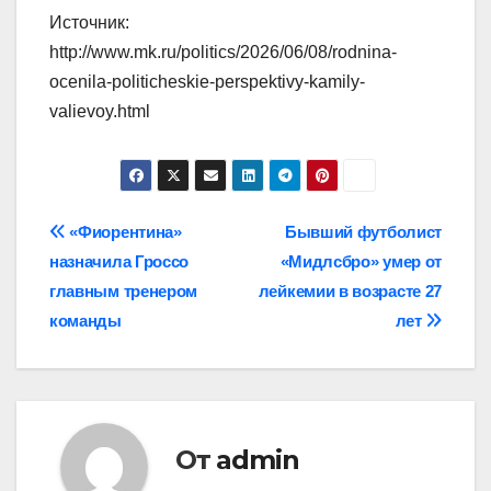
Источник:
http://www.mk.ru/politics/2026/06/08/rodnina-
ocenila-politicheskie-perspektivy-kamily-
valievoy.html
Навигация
«Фиорентина»
Бывший футболист
назначила Гроссо
«Мидлсбро» умер от
по
главным тренером
лейкемии в возрасте 27
записям
команды
лет
От
admin