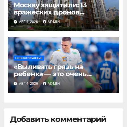
Москву защитили: 13
вражеских дронов
уничтожены за день
АВГ 4, 2026
ADMIN
НОВОСТИ РАЗНЫЕ
«Выливать грязь на
ребенка — это очень
мерзкая история» —
АВГ 4, 2026
ADMIN
Радимов о ситуации с
сыном Соболева
Добавить комментарий