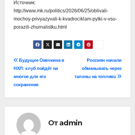
Источник:
http://www.mk.ru/politics/2026/06/25/oblivali-
mochoy-privyazyvali-k-kvadrociklam-pytki-v-vsu-
porazili-zhurnalistku.html
Навигация
Будущее Овечкина в
Россиян начали
НХЛ: клуб пойдёт на
обманывать через
по
многое для его
талоны на топливо
записям
сохранения
От
admin