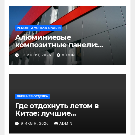
РЕМОНТ И МОНТАЖ КРОВЛИ
Алюминиевые
композитные панели:
универсальное решение
12 ИЮЛЯ, 2026
ADMIN
для современного
строительства и дизайна
ВНЕШНЯЯ ОТДЕЛКА
Где отдохнуть летом в
Китае: лучшие
направления для
9 ИЮЛЯ, 2026
ADMIN
незабываемого