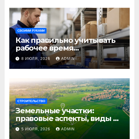
путешествия
СВОИМИ РУКАМИ
Как правильно учитывать
рабочее время
сотрудников: советы для
8 ИЮЛЯ, 2026
ADMIN
бизнеса
СТРОИТЕЛЬСТВО
Земельные участки:
правовые аспекты, виды и
возможности
5 ИЮЛЯ, 2026
ADMIN
использования