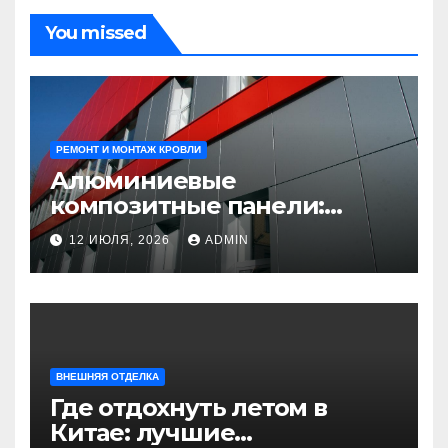
You missed
РЕМОНТ И МОНТАЖ КРОВЛИ
Алюминиевые
композитные панели:
универсальное решение
12 ИЮЛЯ, 2026
ADMIN
для современного
строительства и дизайна
ВНЕШНЯЯ ОТДЕЛКА
Где отдохнуть летом в
Китае: лучшие