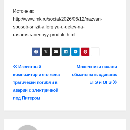
Источник:
http://www.mk.ru/social/2026/06/12/nazvan-
sposob-snizit-allergiyu-u-detey-na-
rasprostranennyy-produkt.html
Навигация
Известный
Мошенники начали
композитор и его жена
обманывать сдавших
по
трагически погибли в
ЕГЭ и ОГЭ
записям
аварии с электричкой
под Питером