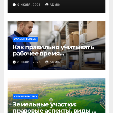
направления для
9 ИЮЛЯ, 2026
ADMIN
незабываемого
путешествия
СВОИМИ РУКАМИ
Как правильно учитывать
рабочее время
сотрудников: советы для
8 ИЮЛЯ, 2026
ADMIN
бизнеса
СТРОИТЕЛЬСТВО
Земельные участки:
правовые аспекты, виды и