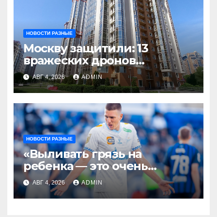
НОВОСТИ РАЗНЫЕ
Москву защитили: 13
вражеских дронов
уничтожены за день
АВГ 4, 2026
ADMIN
НОВОСТИ РАЗНЫЕ
«Выливать грязь на
ребенка — это очень
мерзкая история» —
АВГ 4, 2026
ADMIN
Радимов о ситуации с
сыном Соболева