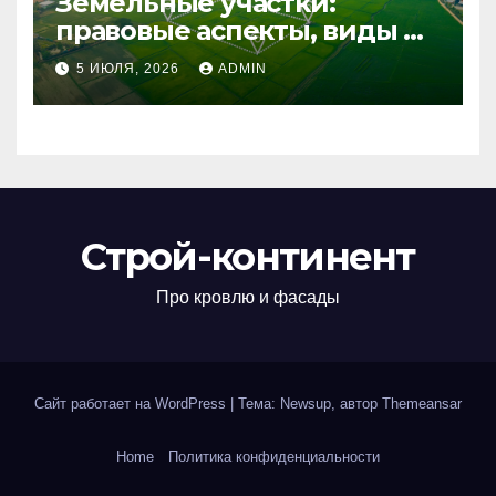
Земельные участки:
правовые аспекты, виды и
возможности
5 ИЮЛЯ, 2026
ADMIN
использования
Строй-континент
Про кровлю и фасады
Сайт работает на WordPress
|
Тема: Newsup, автор
Themeansar
Home
Политика конфиденциальности