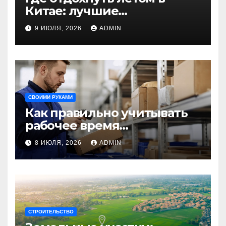
Китае: лучшие
направления для
9 ИЮЛЯ, 2026
ADMIN
незабываемого
путешествия
СВОИМИ РУКАМИ
Как правильно учитывать
рабочее время
сотрудников: советы для
8 ИЮЛЯ, 2026
ADMIN
бизнеса
СТРОИТЕЛЬСТВО