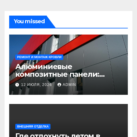
You missed
РЕМОНТ И МОНТАЖ КРОВЛИ
Алюминиевые
композитные панели:
универсальное решение
12 ИЮЛЯ, 2026
ADMIN
для современного
строительства и дизайна
ВНЕШНЯЯ ОТДЕЛКА
Где отдохнуть летом в