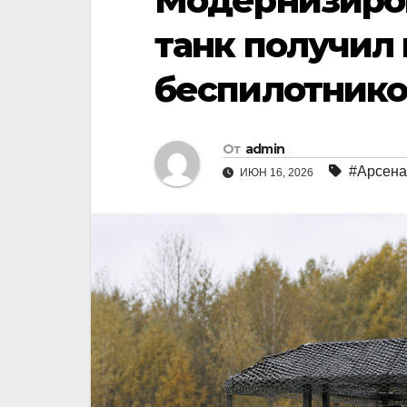
Модернизиро
танк получил
беспилотнико
От
admin
#Арсена
ИЮН 16, 2026