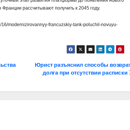
жуточный этап развития платформы до появления нового
 Франции рассчитывают получить к 2045 году.
6/16/modernizirovannyy-francuzskiy-tank-poluchil-novuyu-
льства
Юрист разъяснил способы возвра
долга при отсутствии расписки