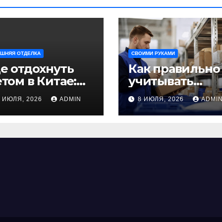
ШНЯЯ ОТДЕЛКА
СВОИМИ РУКАМИ
е отдохнуть
Как правильно
том в Китае:
учитывать
учшие
рабочее время
9 ИЮЛЯ, 2026
ADMIN
8 ИЮЛЯ, 2026
ADMI
аправления
сотрудников:
ля
советы для
езабываемого
бизнеса
утешествия