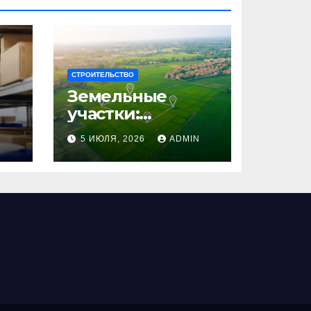
СТРОИТЕЛЬСТВО
Земельные
участки:
правовые
N
5 ИЮЛЯ, 2026
ADMIN
аспекты, виды и
возможности
использования