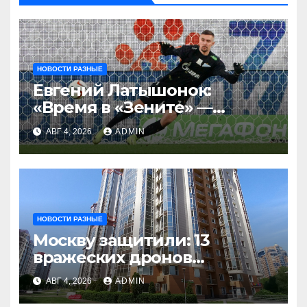
НОВОСТИ РАЗНЫЕ
Евгений Латышонок:
«Время в «Зените» —
отличный опыт, я
АВГ 4, 2026
ADMIN
благодарен
Санкт‑Петербургу»
НОВОСТИ РАЗНЫЕ
Москву защитили: 13
вражеских дронов
уничтожены за день
АВГ 4, 2026
ADMIN