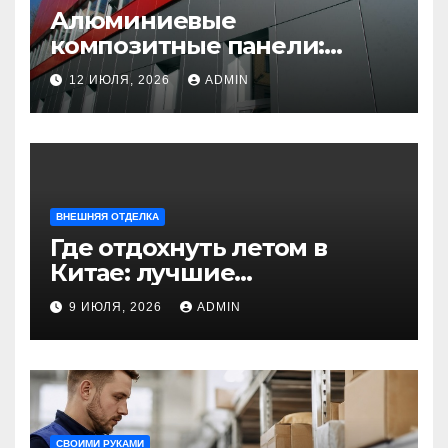
Алюминиевые
композитные панели:
универсальное решение
12 ИЮЛЯ, 2026
ADMIN
для современного
строительства и дизайна
ВНЕШНЯЯ ОТДЕЛКА
Где отдохнуть летом в
Китае: лучшие
направления для
9 ИЮЛЯ, 2026
ADMIN
незабываемого
путешествия
СВОИМИ РУКАМИ