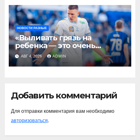
НОВОСТИ РАЗНЫЕ
«Выливать грязь на
ребенка — это очень
мерзкая история» —
АВГ 4, 2026
ADMIN
Радимов о ситуации с
сыном Соболева
Добавить комментарий
Для отправки комментария вам необходимо
авторизоваться
.