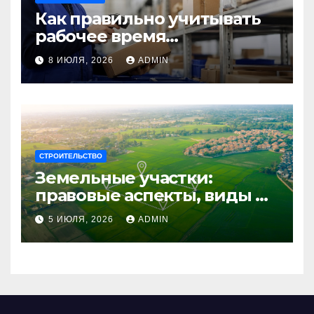
Как правильно учитывать
рабочее время
сотрудников: советы для
8 ИЮЛЯ, 2026
ADMIN
бизнеса
СТРОИТЕЛЬСТВО
Земельные участки:
правовые аспекты, виды и
возможности
5 ИЮЛЯ, 2026
ADMIN
использования