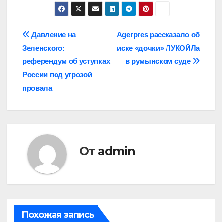
Навигация
Давление на
Agerpres рассказало об
Зеленского:
иске «дочки» ЛУКОЙЛа
по
референдум об уступках
в румынском суде
записям
России под угрозой
провала
От
admin
Похожая запись