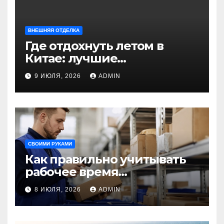
ВНЕШНЯЯ ОТДЕЛКА
Где отдохнуть летом в
Китае: лучшие
направления для
9 ИЮЛЯ, 2026
ADMIN
незабываемого
путешествия
СВОИМИ РУКАМИ
Как правильно учитывать
рабочее время
сотрудников: советы для
8 ИЮЛЯ, 2026
ADMIN
бизнеса