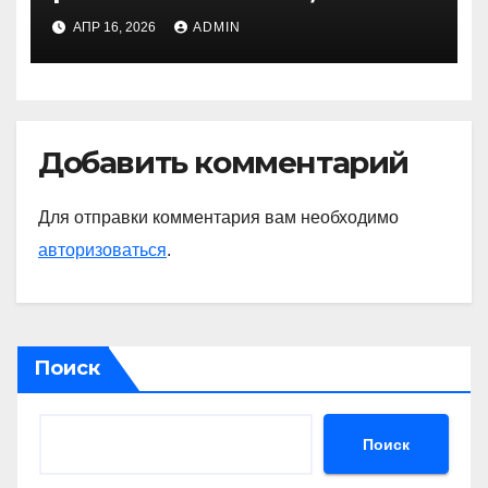
реально нужен
АПР 16, 2026
ADMIN
Добавить комментарий
Для отправки комментария вам необходимо
авторизоваться
.
Поиск
Поиск