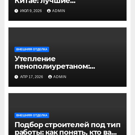
Китае: лучшие
направления для
ИЮЛ 9, 2026
ADMIN
незабываемого
путешествия
ВНЕШНЯЯ ОТДЕЛКА
Утепление
пенополиуретаном:
технология выполнения и
АПР 17, 2026
ADMIN
ключевые преимущества
ВНЕШНЯЯ ОТДЕЛКА
Подбор строителей под тип
работы: как понять, кто вам