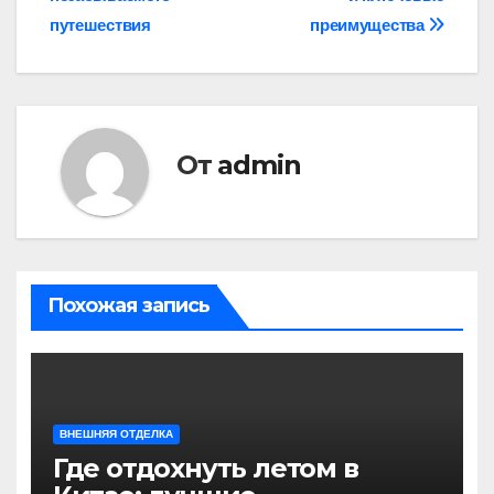
записям
путешествия
преимущества
От
admin
Похожая запись
ВНЕШНЯЯ ОТДЕЛКА
Где отдохнуть летом в