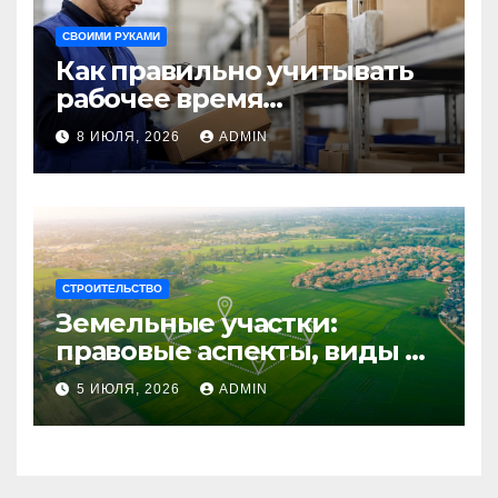
СВОИМИ РУКАМИ
Как правильно учитывать
рабочее время
сотрудников: советы для
8 ИЮЛЯ, 2026
ADMIN
бизнеса
СТРОИТЕЛЬСТВО
Земельные участки:
правовые аспекты, виды и
возможности
5 ИЮЛЯ, 2026
ADMIN
использования