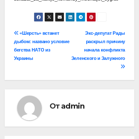
Навигация
«Шерсть» встанет
Экс-депутат Рады
дыбом: названо условие
раскрыл причину
по
бегства НАТО из
начала конфликта
записям
Украины
Зеленского и Залужного
От
admin