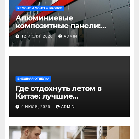
РЕМОНТ И МОНТАЖ КРОВЛИ
Алюминиевые
композитные панели:
универсальное решение
12 ИЮЛЯ, 2026
ADMIN
для современного
строительства и дизайна
ВНЕШНЯЯ ОТДЕЛКА
Где отдохнуть летом в
Китае: лучшие
направления для
9 ИЮЛЯ, 2026
ADMIN
незабываемого
путешествия