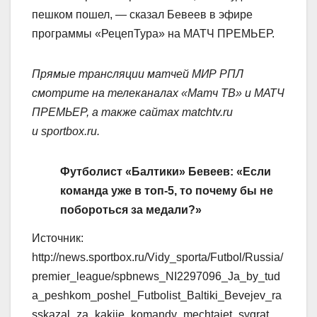
пешком пошел, — сказал Бевеев в эфире
программы «РецепТура» на МАТЧ ПРЕМЬЕР.
Прямые трансляции матчей МИР РПЛ
смотрите на телеканалах «Матч ТВ» и МАТЧ
ПРЕМЬЕР, а также сайтах matchtv.ru
и sportbox.ru.
Футболист «Балтики» Бевеев: «Если
команда уже в топ‑5, то почему бы не
побороться за медали?»
Источник:
http://news.sportbox.ru/Vidy_sporta/Futbol/Russia/
premier_league/spbnews_NI2297096_Ja_by_tud
a_peshkom_poshel_Futbolist_Baltiki_Bevejev_ra
sskazal_za_kakije_komandy_mechtajet_sygrat