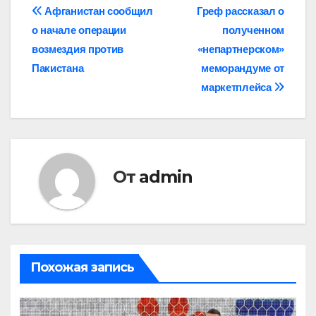
Навигация
Афганистан сообщил
Греф рассказал о
о начале операции
полученном
по
возмездия против
«непартнерском»
записям
Пакистана
меморандуме от
маркетплейса
От
admin
Похожая запись