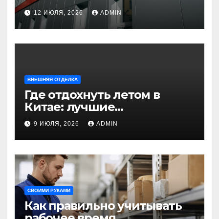
универсальное решение
12 ИЮЛЯ, 2026
ADMIN
для современного
строительства и дизайна
ВНЕШНЯЯ ОТДЕЛКА
Где отдохнуть летом в
Китае: лучшие
направления для
9 ИЮЛЯ, 2026
ADMIN
незабываемого
путешествия
СВОИМИ РУКАМИ
Как правильно учитывать
рабочее время