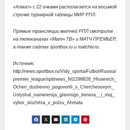
«Ахмат» с 22 очками располагается на восьмой
строчке турнирной таблицы МИР РПЛ.
Прямые трансляции матчей РПЛ смотрите
на телеканалах «Матч ТВ» и МАТЧ ПРЕМЬЕР,
а также сайтах sportbox.ru и matchtv.ru.
Источник:
http://news.sportbox.ru/Vidy_sporta/Futbol/Russia/
premier_league/spbnews_NI2298826_Hlusevich_
Ochen_dushevno_pogovorili_s_Cherchesovym_
Uslyshal_namerenija_glavnogo_trenera__i_moj_
vybor_slozhilsa_v_polzu_Ahmata