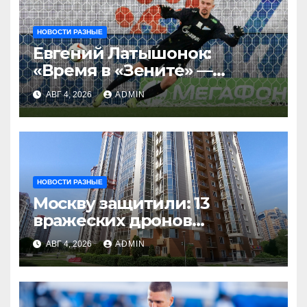
НОВОСТИ РАЗНЫЕ
Евгений Латышонок:
«Время в «Зените» —
отличный опыт, я
АВГ 4, 2026
ADMIN
благодарен
Санкт‑Петербургу»
НОВОСТИ РАЗНЫЕ
Москву защитили: 13
вражеских дронов
уничтожены за день
АВГ 4, 2026
ADMIN