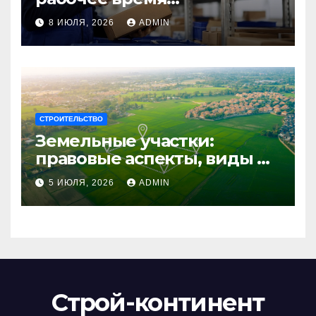
сотрудников: советы для
8 ИЮЛЯ, 2026
ADMIN
бизнеса
СТРОИТЕЛЬСТВО
Земельные участки:
правовые аспекты, виды и
возможности
5 ИЮЛЯ, 2026
ADMIN
использования
Строй-континент