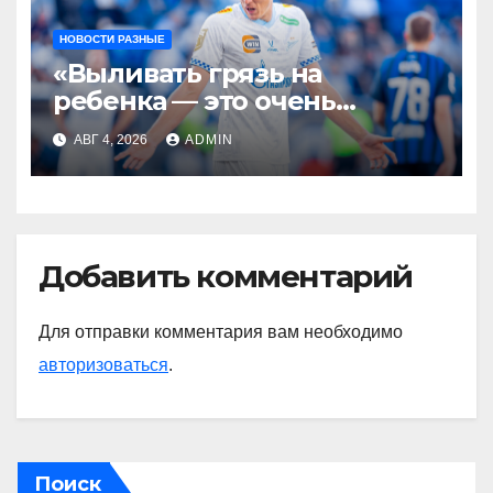
НОВОСТИ РАЗНЫЕ
«Выливать грязь на
ребенка — это очень
мерзкая история» —
АВГ 4, 2026
ADMIN
Радимов о ситуации с
сыном Соболева
Добавить комментарий
Для отправки комментария вам необходимо
авторизоваться
.
Поиск