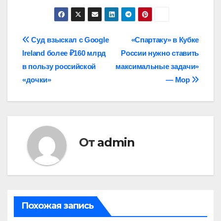
Навигация
Суд взыскал с Google
«Спартаку» в Кубке
Ireland более ₽160 млрд
России нужно ставить
по
в пользу российской
максимальные задачи»
записям
«дочки»
— Мор
От
admin
Похожая запись