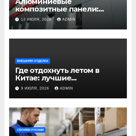
Алюминиевые
композитные панели:
универсальное решение
12 ИЮЛЯ, 2026
ADMIN
для современного
строительства и дизайна
ВНЕШНЯЯ ОТДЕЛКА
Где отдохнуть летом в
Китае: лучшие
направления для
9 ИЮЛЯ, 2026
ADMIN
незабываемого
путешествия
СВОИМИ РУКАМИ