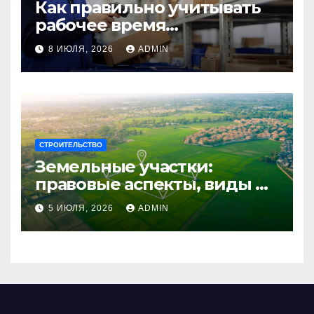
Как правильно учитывать
рабочее время
сотрудников: советы для
8 ИЮЛЯ, 2026
ADMIN
бизнеса
СТРОИТЕЛЬСТВО
Земельные участки:
правовые аспекты, виды и
возможности
5 ИЮЛЯ, 2026
ADMIN
использования