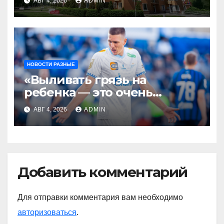
АВГ 4, 2026
ADMIN
НОВОСТИ РАЗНЫЕ
«Выливать грязь на
ребенка — это очень
мерзкая история» —
АВГ 4, 2026
ADMIN
Радимов о ситуации с
сыном Соболева
Добавить комментарий
Для отправки комментария вам необходимо
авторизоваться
.