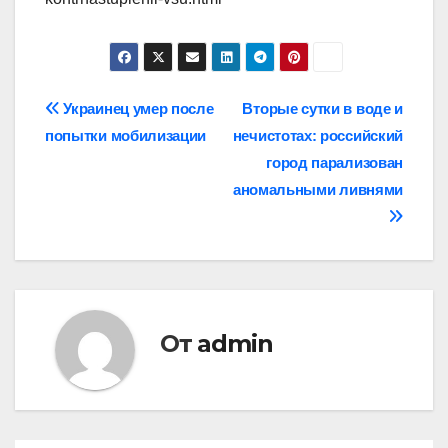
Навигация
Украинец умер после
Вторые сутки в воде и
попытки мобилизации
нечистотах: российский
по
город парализован
записям
аномальными ливнями
От
admin