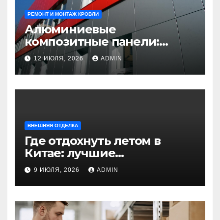
РЕМОНТ И МОНТАЖ КРОВЛИ
Алюминиевые
композитные панели:
универсальное решение
12 ИЮЛЯ, 2026
ADMIN
для современного
строительства и дизайна
ВНЕШНЯЯ ОТДЕЛКА
Где отдохнуть летом в
Китае: лучшие
направления для
9 ИЮЛЯ, 2026
ADMIN
незабываемого
путешествия