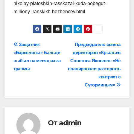
nikolay-platoshkin-rasskazal-kuda-pobegut-
milliony-iranskikh-bezhencev.html
Навигация
Защитник
Председатель совета
«Барселоны» Бальде
директоров «Крыльев
по
выбыл на месяц из‑за
Советов» Яковлев: «Не
записям
травмы
планировали расторгать
контракт с
Суторминым»
От
admin