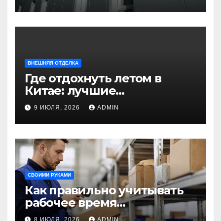
для современного
строительства и дизайна
ВНЕШНЯЯ ОТДЕЛКА
Где отдохнуть летом в
Китае: лучшие
направления для
9 ИЮЛЯ, 2026
ADMIN
незабываемого
путешествия
СВОИМИ РУКАМИ
Как правильно учитывать
рабочее время
сотрудников: советы для
8 ИЮЛЯ, 2026
ADMIN