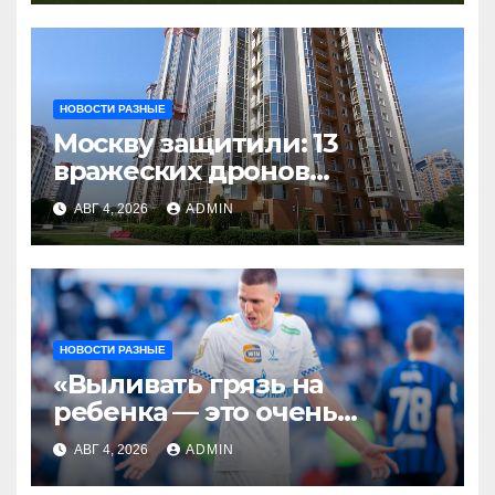
Санкт‑Петербургу»
НОВОСТИ РАЗНЫЕ
Москву защитили: 13
вражеских дронов
уничтожены за день
АВГ 4, 2026
ADMIN
НОВОСТИ РАЗНЫЕ
«Выливать грязь на
ребенка — это очень
мерзкая история» —
АВГ 4, 2026
ADMIN
Радимов о ситуации с
сыном Соболева