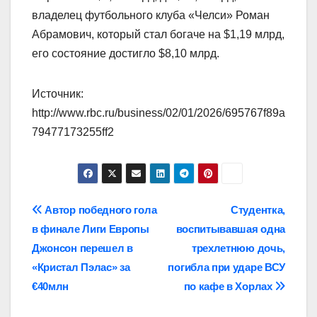
владелец футбольного клуба «Челси» Роман
Абрамович, который стал богаче на $1,19 млрд,
его состояние достигло $8,10 млрд.
Источник:
http://www.rbc.ru/business/02/01/2026/695767f89a
79477173255ff2
Навигация
Автор победного гола
Студентка,
в финале Лиги Европы
воспитывавшая одна
по
Джонсон перешел в
трехлетнюю дочь,
записям
«Кристал Пэлас» за
погибла при ударе ВСУ
€40млн
по кафе в Хорлах