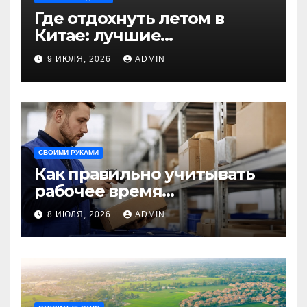
Где отдохнуть летом в
Китае: лучшие
направления для
9 ИЮЛЯ, 2026
ADMIN
незабываемого
путешествия
СВОИМИ РУКАМИ
Как правильно учитывать
рабочее время
сотрудников: советы для
8 ИЮЛЯ, 2026
ADMIN
бизнеса