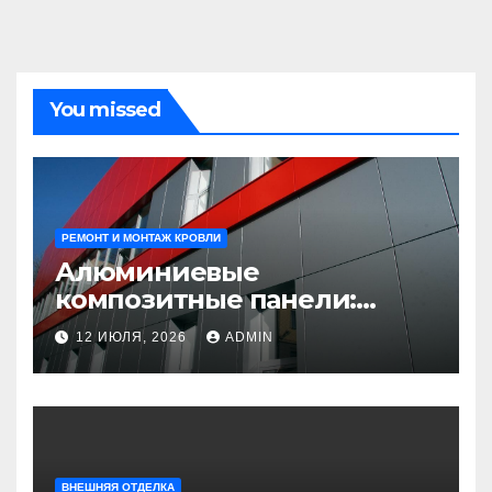
You missed
РЕМОНТ И МОНТАЖ КРОВЛИ
Алюминиевые
композитные панели:
универсальное решение
12 ИЮЛЯ, 2026
ADMIN
для современного
строительства и дизайна
ВНЕШНЯЯ ОТДЕЛКА