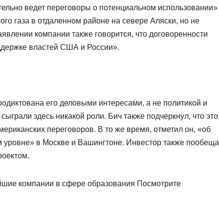
тельно ведет переговоры о потенциальном использовании»
го газа в отдаленном районе на севере Аляски, но не
аявлении компании также говорится, что договоренности
ддержке властей США и России».
родиктована его деловыми интересами, а не политикой и
ыграли здесь никакой роли. Бич также подчеркнул, что это
ериканских переговоров. В то же время, отметил он, «об
м уровне» в Москве и Вашингтоне. Инвестор также пообещ
роектом.
йшие компании в сфере образования Посмотрите