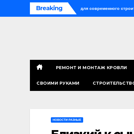
Перейти
Breaking
рсальное решение для современного строительства и дизайн
к
содержимому
РЕМОНТ И МОНТАЖ КРОВЛИ
СВОИМИ РУКАМИ
СТРОИТЕЛЬСТВ
НОВОСТИ РАЗНЫЕ