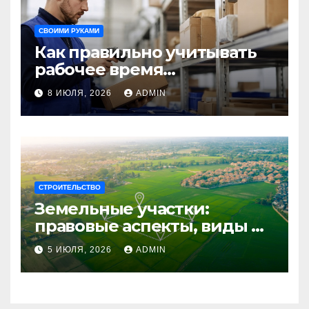
СВОИМИ РУКАМИ
Как правильно учитывать
рабочее время
сотрудников: советы для
8 ИЮЛЯ, 2026
ADMIN
бизнеса
СТРОИТЕЛЬСТВО
Земельные участки:
правовые аспекты, виды и
возможности
5 ИЮЛЯ, 2026
ADMIN
использования