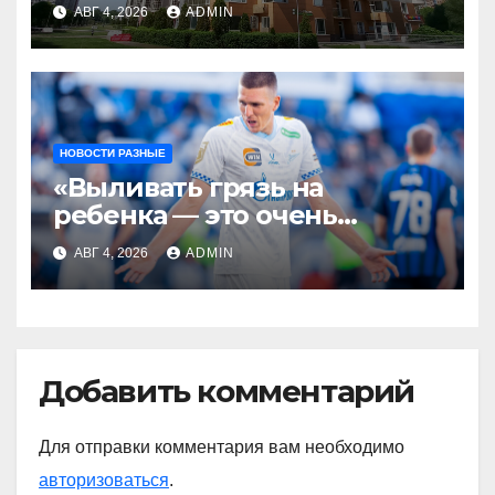
уничтожены за день
АВГ 4, 2026
ADMIN
НОВОСТИ РАЗНЫЕ
«Выливать грязь на
ребенка — это очень
мерзкая история» —
АВГ 4, 2026
ADMIN
Радимов о ситуации с
сыном Соболева
Добавить комментарий
Для отправки комментария вам необходимо
авторизоваться
.