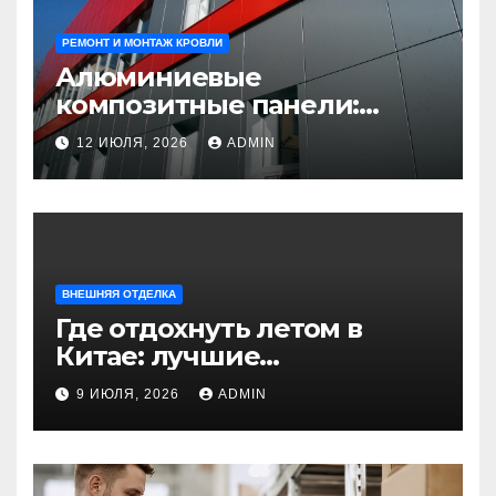
РЕМОНТ И МОНТАЖ КРОВЛИ
Алюминиевые
композитные панели:
универсальное решение
12 ИЮЛЯ, 2026
ADMIN
для современного
строительства и дизайна
ВНЕШНЯЯ ОТДЕЛКА
Где отдохнуть летом в
Китае: лучшие
направления для
9 ИЮЛЯ, 2026
ADMIN
незабываемого
путешествия