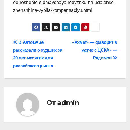
oe-reshenie-slomavshaya-lodyzhku-na-udalenke-
zhenshhina-vybila-kompensaciyu.html
Навигация
В АвтоВАЗе
«Ахмат» — фаворит в
рассказали о худших за
матче с ЦСКА» —
по
20 лет месяцах для
Радимов
записям
российского рынка
От
admin