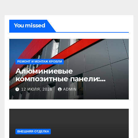
You missed
РЕМОНТ И МОНТАЖ КРОВЛИ
Алюминиевые
композитные панели:
универсальное решение
12 ИЮЛЯ, 2026
ADMIN
для современного
строительства и дизайна
ВНЕШНЯЯ ОТДЕЛКА