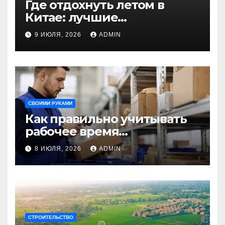
Где отдохнуть летом в
Китае: лучшие
направления для
9 ИЮЛЯ, 2026
ADMIN
незабываемого
путешествия
СВОИМИ РУКАМИ
Как правильно учитывать
рабочее время
сотрудников: советы для
8 ИЮЛЯ, 2026
ADMIN
бизнеса
СТРОИТЕЛЬСТВО