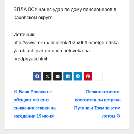
БПЛА ВСУ нанес удар по дому пенсионеров в
Каховском округе
Источник:
http://www.mk.ru/incident/2026/06/05/belgorodska
ya-oblast-fpvdron-ubil-cheloveka-na-
predpriyatii.html
Навигация
Банк России не
Песков ответил,
обещает лёгкого
состоится ли встреча
по
снижения ставки на
Путина и Трампа этим
записям
заседании 19 июня
летом