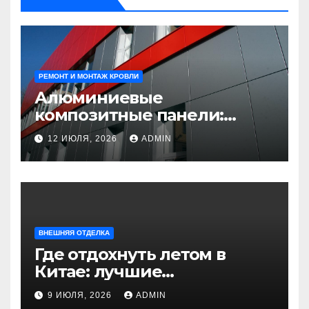
РЕМОНТ И МОНТАЖ КРОВЛИ
Алюминиевые
композитные панели:
универсальное решение
12 ИЮЛЯ, 2026
ADMIN
для современного
строительства и дизайна
ВНЕШНЯЯ ОТДЕЛКА
Где отдохнуть летом в
Китае: лучшие
направления для
9 ИЮЛЯ, 2026
ADMIN
незабываемого