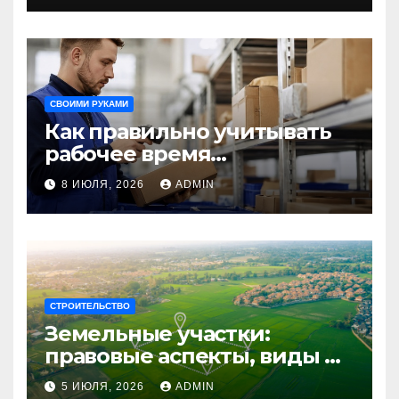
путешествия
СВОИМИ РУКАМИ
Как правильно учитывать
рабочее время
сотрудников: советы для
8 ИЮЛЯ, 2026
ADMIN
бизнеса
СТРОИТЕЛЬСТВО
Земельные участки:
правовые аспекты, виды и
возможности
5 ИЮЛЯ, 2026
ADMIN