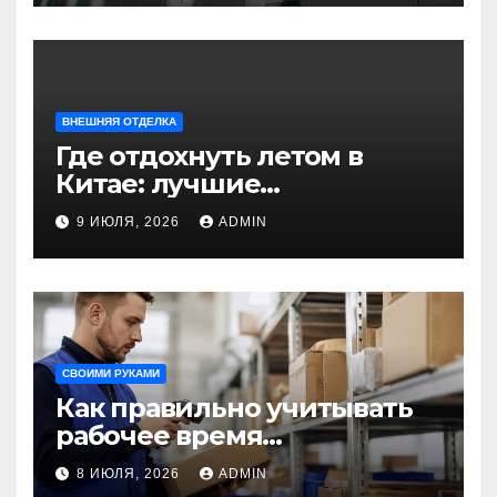
строительства и дизайна
ВНЕШНЯЯ ОТДЕЛКА
Где отдохнуть летом в
Китае: лучшие
направления для
9 ИЮЛЯ, 2026
ADMIN
незабываемого
путешествия
СВОИМИ РУКАМИ
Как правильно учитывать
рабочее время
сотрудников: советы для
8 ИЮЛЯ, 2026
ADMIN
бизнеса