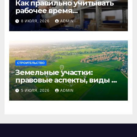
Как правильно учитывать
рабочее время
сотрудников: советы для
8 ИЮЛЯ, 2026
ADMIN
бизнеса
СТРОИТЕЛЬСТВО
Земельные участки:
правовые аспекты, виды и
возможности
5 ИЮЛЯ, 2026
ADMIN
использования