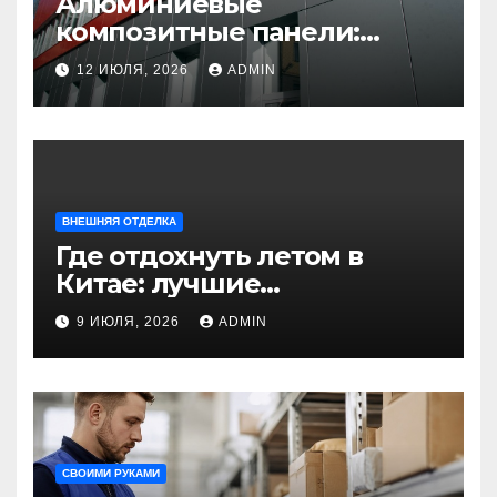
Алюминиевые
композитные панели:
универсальное решение
12 ИЮЛЯ, 2026
ADMIN
для современного
строительства и дизайна
ВНЕШНЯЯ ОТДЕЛКА
Где отдохнуть летом в
Китае: лучшие
направления для
9 ИЮЛЯ, 2026
ADMIN
незабываемого
путешествия
СВОИМИ РУКАМИ