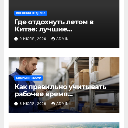
ВНЕШНЯЯ ОТДЕЛКА
Где отдохнуть летом в
Китае: лучшие
направления для
9 ИЮЛЯ, 2026
ADMIN
незабываемого
путешествия
СВОИМИ РУКАМИ
Как правильно учитывать
рабочее время
сотрудников: советы для
8 ИЮЛЯ, 2026
ADMIN
бизнеса