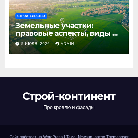
СТРОИТЕЛЬСТВО
Земельные участки:
правовые аспекты, виды и
возможности
5 ИЮЛЯ, 2026
ADMIN
использования
Строй-континент
Про кровлю и фасады
Сайт работает на WordPress
|
Тема: Newsup, автор
Themeansar