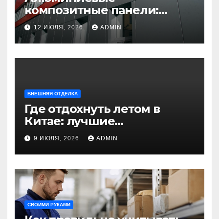
композитные панели:
универсальное решение
12 ИЮЛЯ, 2026
ADMIN
для современного
строительства и дизайна
ВНЕШНЯЯ ОТДЕЛКА
Где отдохнуть летом в
Китае: лучшие
направления для
9 ИЮЛЯ, 2026
ADMIN
незабываемого
путешествия
СВОИМИ РУКАМИ