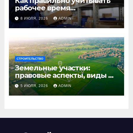
Как правильно учитывать
рабочее время
сотрудников: советы для
8 ИЮЛЯ, 2026
ADMIN
бизнеса
СТРОИТЕЛЬСТВО
Земельные участки:
правовые аспекты, виды и
возможности
5 ИЮЛЯ, 2026
ADMIN
использования