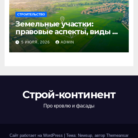
СТРОИТЕЛЬСТВО
Земельные участки:
правовые аспекты, виды и
возможности
5 ИЮЛЯ, 2026
ADMIN
использования
Строй-континент
Про кровлю и фасады
Сайт работает на WordPress
|
Тема: Newsup, автор
Themeansar