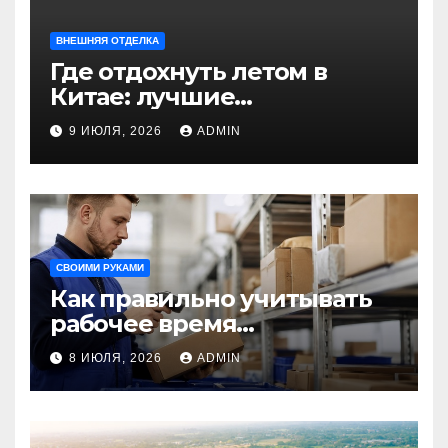
ВНЕШНЯЯ ОТДЕЛКА
Где отдохнуть летом в
Китае: лучшие
направления для
9 ИЮЛЯ, 2026
ADMIN
незабываемого
путешествия
СВОИМИ РУКАМИ
Как правильно учитывать
рабочее время
сотрудников: советы для
8 ИЮЛЯ, 2026
ADMIN
бизнеса