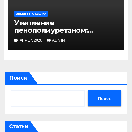
ВНЕШНЯЯ ОТДЕЛКА
Утепление
пенополиуретаном:
технология выполнения и
АПР 17, 2026
ADMIN
ключевые преимущества
Поиск
Поиск
Статьи