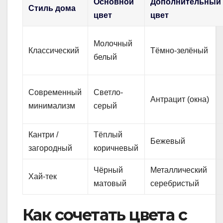
Основной
Дополнительный
Стиль дома
цвет
цвет
Молочный
Классический
Тёмно-зелёный
белый
Современный
Светло-
Антрацит (окна)
минимализм
серый
Кантри /
Тёплый
Бежевый
загородный
коричневый
Чёрный
Металлический
Хай-тек
матовый
серебристый
Как сочетать цвета с