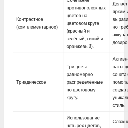
Сочетание
Делает
противоположных
ярким 
цветов на
Контрастное
вырази
цветовом круге
(комплементарное)
но тре
(красный и
аккура
зелёный, синий и
дозиро
оранжевый).
Активн
Три цвета,
насыщ
равномерно
сочета
Триадическое
распределённые
помога
по цветовому
создат
кругу.
уникал
стиль.
Использование
Сложн
четырёх цветов,