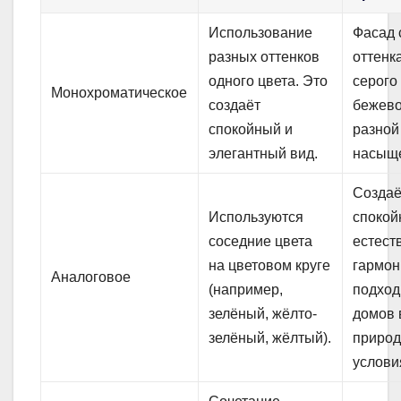
Использование
Фасад 
разных оттенков
оттенк
одного цвета. Это
серого
Монохроматическое
создаёт
бежево
спокойный и
разной
элегантный вид.
насыщ
Создаё
Используются
спокой
соседние цвета
естест
на цветовом круге
гармон
Аналоговое
(например,
подход
зелёный, жёлто-
домов 
зелёный, жёлтый).
приро
услови