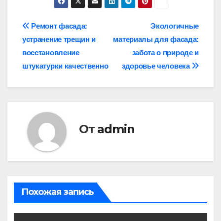
Навигация
Ремонт фасада:
Экологичные
устранение трещин и
материалы для фасада:
по
восстановление
забота о природе и
записям
штукатурки качественно
здоровье человека
От
admin
Похожая запись