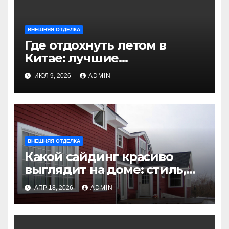
ВНЕШНЯЯ ОТДЕЛКА
Где отдохнуть летом в
Китае: лучшие
направления для
ИЮЛ 9, 2026
ADMIN
незабываемого
путешествия
ВНЕШНЯЯ ОТДЕЛКА
Какой сайдинг красиво
выглядит на доме: стиль,
цвет и материалы, которые
АПР 18, 2026
ADMIN
подчеркнут вашу
архитектуру