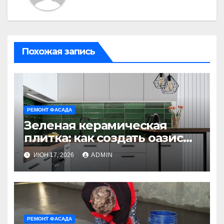
Похожая запись
РЕМОНТ ФАСАДА
Зеленая керамическая
плитка: как создать оазис
спокойствия в доме
ИЮН 17, 2026
ADMIN
РЕМОНТ ФАСАДА