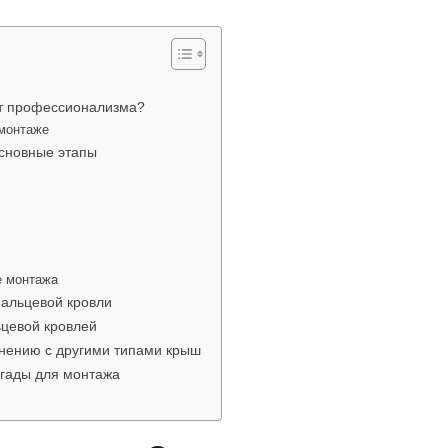
т профессионализма?
 монтаже
основные этапы
е монтажа
альцевой кровли
ьцевой кровлей
нению с другими типами крыш
гады для монтажа