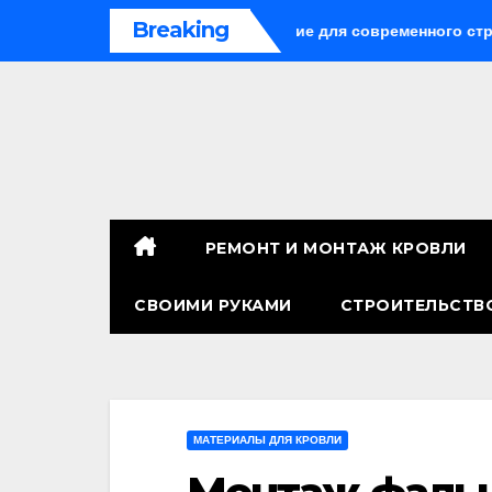
Перейти
Breaking
: универсальное решение для современного строительства 
к
содержимому
РЕМОНТ И МОНТАЖ КРОВЛИ
СВОИМИ РУКАМИ
СТРОИТЕЛЬСТВ
МАТЕРИАЛЫ ДЛЯ КРОВЛИ