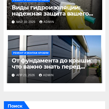
Виды гидроизоляции:
надежная защита вашего
строения от влаги
МАЙ 30, 2026
ADMIN
РЕМОНТ И МОНТАЖ КРОВЛИ
От фундамента до крыши:
что важно знать перед
началом строительства
АПР 23, 2026
ADMIN
дома из газобетона
Поиск