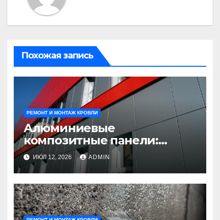
Похожая запись
РЕМОНТ И МОНТАЖ КРОВЛИ
Алюминиевые
композитные панели:
универсальное решение
ИЮЛ 12, 2026
ADMIN
для современного
строительства и дизайна
РЕМОНТ И МОНТАЖ КРОВЛИ