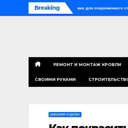
Перейти
Breaking
ли: универсальное решение для современного строительств
к
содержимому
РЕМОНТ И МОНТАЖ КРОВЛИ
СВОИМИ РУКАМИ
СТРОИТЕЛЬСТВ
ВНЕШНЯЯ ОТДЕЛКА