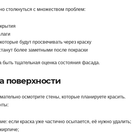
но столкнуться с множеством проблем:
окрытия
влаги
которые будут просвечивать через краску
станут более заметными после покраски
 быть тщательная оценка состояния фасада.
а поверхности
имательно осмотрите стены, которые планируете красить.
нты:
ие: если краска уже частично осыпается, её нужно удалить;
кирпиче;