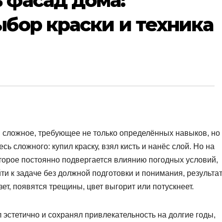
 фасад дома:
ыбор краски и техника
и сложное, требующее не только определённых навыков, но
сь сложного: купил краску, взял кисть и нанёс слой. Но на
оторое постоянно подвергается влиянию погодных условий,
ти к задаче без должной подготовки и понимания, результа
ет, появятся трещины, цвет выгорит или потускнеет.
 эстетично и сохранял привлекательность на долгие годы,