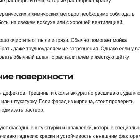
е растворы и гели, которые растворяют краску.
 термических и химических методов необходимо соблюдать
оты на свежем воздухе или с хорошей вентиляцией.
ошо очистить от пыли и грязи. Обычно помогает мойка
брать даже трудноудаляемые загрязнения. Однако если у в
зовать обычный шланг с распылителем и жёсткую щётку.
ние поверхности
ия дефектов. Трещины и сколы аккуратно расшивают, удаляю
ли штукатурку. Если фасад из кирпича, стоит проверить
подмазать раствор.
уют фасадные штукатурки и шпаклевки, которые специальн
ечивают адгезию краски и устойчивость к внешним фактора