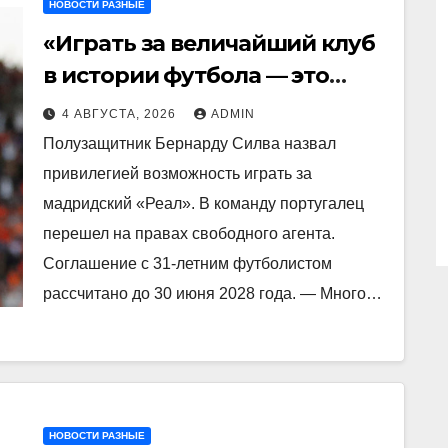
НОВОСТИ РАЗНЫЕ
«Играть за величайший клуб
в истории футбола — это
привилегия». Бернарду
4 АВГУСТА, 2026
ADMIN
Силва — о переходе в «Реал»
Полузащитник Бернарду Силва назвал
привилегией возможность играть за
мадридский «Реал». В команду португалец
перешел на правах свободного агента.
Соглашение с 31‑летним футболистом
рассчитано до 30 июня 2028 года. — Много…
НОВОСТИ РАЗНЫЕ