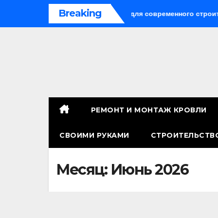
Перейти
Breaking
иверсальное решение для современного строительства и ди
к
содержимому
РЕМОНТ И МОНТАЖ КРОВЛИ
СВОИМИ РУКАМИ
СТРОИТЕЛЬСТВ
Месяц:
Июнь 2026