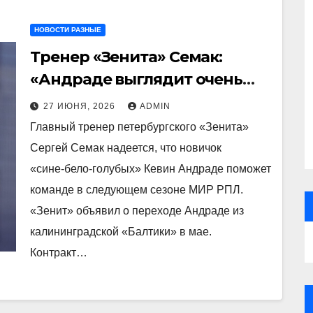
НОВОСТИ РАЗНЫЕ
Тренер «Зенита» Семак:
«Андраде выглядит очень
прилично, надеюсь, он нам
27 ИЮНЯ, 2026
ADMIN
поможет»
Главный тренер петербургского «Зенита»
Сергей Семак надеется, что новичок
«сине‑бело‑голубых» Кевин Андраде поможет
команде в следующем сезоне МИР РПЛ.
«Зенит» объявил о переходе Андраде из
калининградской «Балтики» в мае.
Контракт…